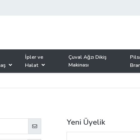
İpler ve
Çuval Ağzı Dikiş
Pils
Makinası
aş
Halat
Bra
Yeni Üyelik