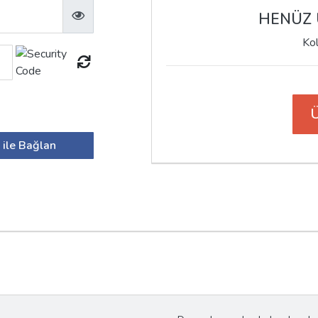
HENÜZ Ü
Kol
Ü
 ile Bağlan