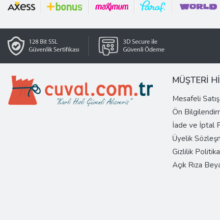
MÜŞTERİ H
Mesafeli Satı
Ön Bilgilendi
İade ve İptal
Üyelik Sözleş
Gizlilik Politika
Açık Rıza Bey