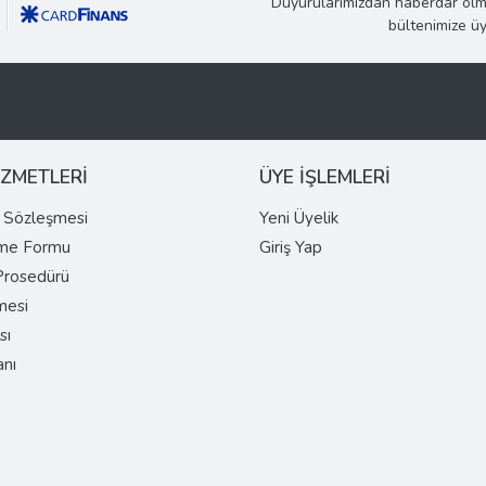
Duyurularımızdan haberdar olm
bültenimize ü
İZMETLERİ
ÜYE İŞLEMLERİ
ş Sözleşmesi
Yeni Üyelik
rme Formu
Giriş Yap
 Prosedürü
mesi
sı
anı