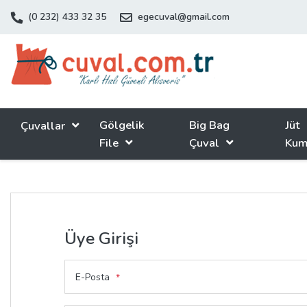
(0 232) 433 32 35
egecuval@gmail.com
Gölgelik
Big Bag
Jüt
Çuvallar
File
Çuval
Kum
Üye Girişi
E-Posta
*