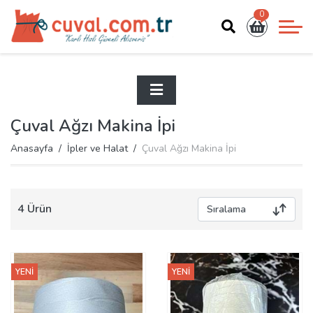
0
Çuval Ağzı Makina İpi
Anasayfa
İpler ve Halat
Çuval Ağzı Makina İpi
4 Ürün
YENİ
YENİ