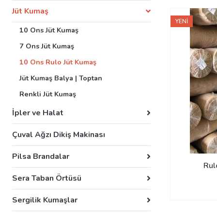
Jüt Kumaş
YENİ
10 Ons Jüt Kumaş
7 Ons Jüt Kumaş
10 Ons Rulo Jüt Kumaş
Jüt Kumaş Balya | Toptan
Renkli Jüt Kumaş
İpler ve Halat
Çuval Ağzı Dikiş Makinası
Pilsa Brandalar
Rul
Sera Taban Örtüsü
Sergilik Kumaşlar