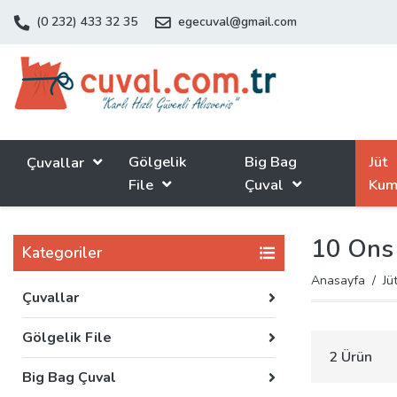
(0 232) 433 32 35
egecuval@gmail.com
Gölgelik
Big Bag
Jüt
Çuvallar
File
Çuval
Kum
10 Ons
Kategoriler
Anasayfa
Jü
Çuvallar
Gölgelik File
2 Ürün
Big Bag Çuval