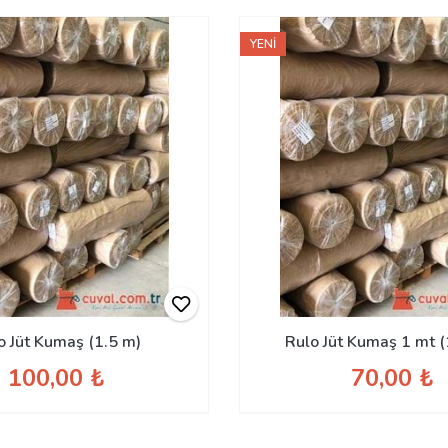
YENİ
o Jüt Kumaş (1.5 m)
Rulo Jüt Kumaş 1 mt (
100,00 ₺
70,00 ₺