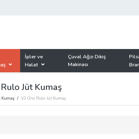
İpler ve
Çuval Ağzı Dikiş
Pils
Makinası
aş
Halat
Bra
 Rulo Jüt Kumaş
t Kumaş
10 Ons Rulo Jüt Kumaş