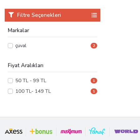
Filtre Seçenekleri
Markalar
çuval
2
Fiyat Aralıkları
50 TL - 99 TL
1
100 TL- 149 TL
1