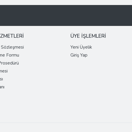
İZMETLERİ
ÜYE İŞLEMLERİ
ş Sözleşmesi
Yeni Üyelik
rme Formu
Giriş Yap
 Prosedürü
mesi
sı
anı