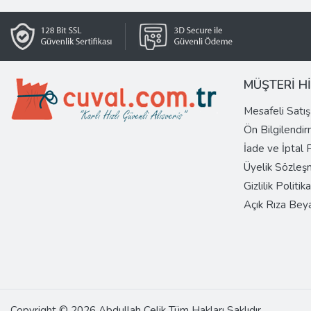
MÜŞTERİ H
Mesafeli Satı
Ön Bilgilendi
İade ve İptal
Üyelik Sözleş
Gizlilik Politika
Açık Rıza Bey
Copyright © 2026 Abdullah Çelik Tüm Hakları Saklıdır.