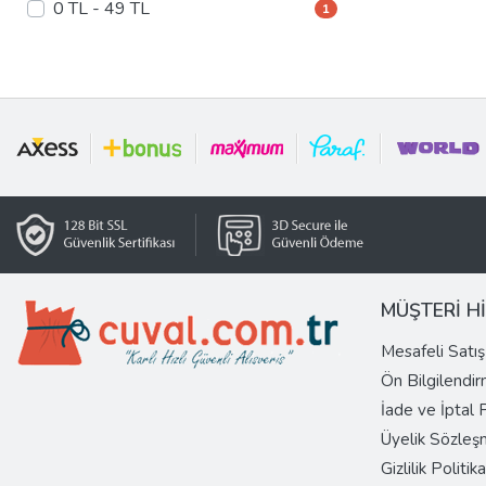
0 TL - 49 TL
1
MÜŞTERİ H
Mesafeli Satı
Ön Bilgilendi
İade ve İptal
Üyelik Sözleş
Gizlilik Politika