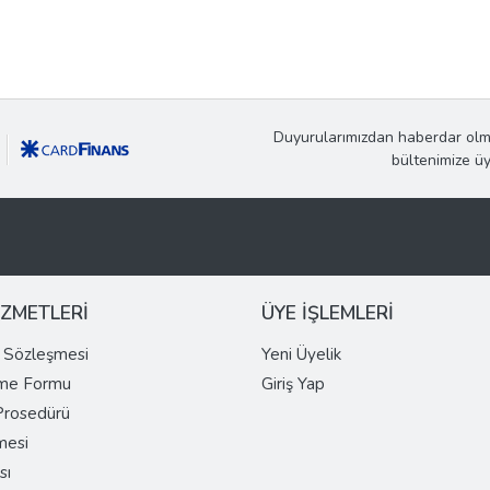
Duyurularımızdan haberdar olm
bültenimize ü
İZMETLERİ
ÜYE İŞLEMLERİ
ş Sözleşmesi
Yeni Üyelik
rme Formu
Giriş Yap
 Prosedürü
mesi
sı