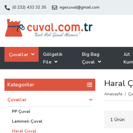
(0 232) 433 32 35
egecuval@gmail.com
Gölgelik
Big Bag
Jüt
Çuvallar
File
Çuval
Kum
Haral 
Kategoriler
Anasayfa
Çu
Çuvallar
PP Çuval
1 Ürün
Lamineli Çuval
Haral Çuval